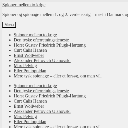
Spring
Spring
Spioner mellem to krige
til
til
Spioner og spionage mellem 1. og 2. verdenskrig – mest i Danmark 
navigation
indhold
Menu
Spioner mellem to krige
Den tyske efterretningstjeneste
Horst Gustav Friedrich Pflugk-Harttung
Curt Calis Hansen
Ernst Wollweber
Alexander Petrovich Ulanovski
Max Pelving
Eiler Pontoppidan
Mere tysk spionage – eller et forsøg, om man vil.
Spioner mellem to krige
Den tyske efterretningstjeneste
Horst Gustav Friedrich Pflugk-Harttung
Curt Calis Hansen
Ernst Wollweber
Alexander Petrovich Ulanovski
Max Pelving
Eiler Pontoppidan
Mere tysk spionage – eller et forsøg, om man vil.