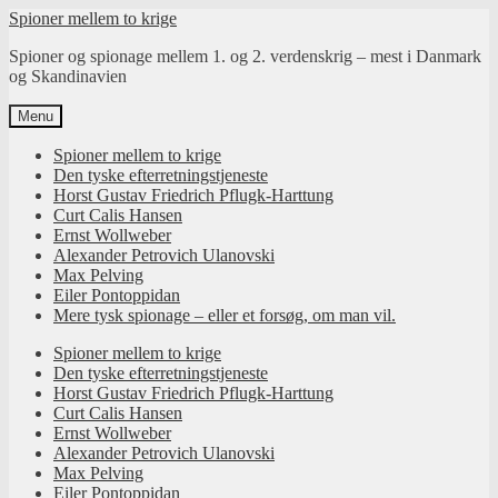
Spring
Spring
Spioner mellem to krige
til
til
Spioner og spionage mellem 1. og 2. verdenskrig – mest i Danmark
navigation
indhold
og Skandinavien
Menu
Spioner mellem to krige
Den tyske efterretningstjeneste
Horst Gustav Friedrich Pflugk-Harttung
Curt Calis Hansen
Ernst Wollweber
Alexander Petrovich Ulanovski
Max Pelving
Eiler Pontoppidan
Mere tysk spionage – eller et forsøg, om man vil.
Spioner mellem to krige
Den tyske efterretningstjeneste
Horst Gustav Friedrich Pflugk-Harttung
Curt Calis Hansen
Ernst Wollweber
Alexander Petrovich Ulanovski
Max Pelving
Eiler Pontoppidan