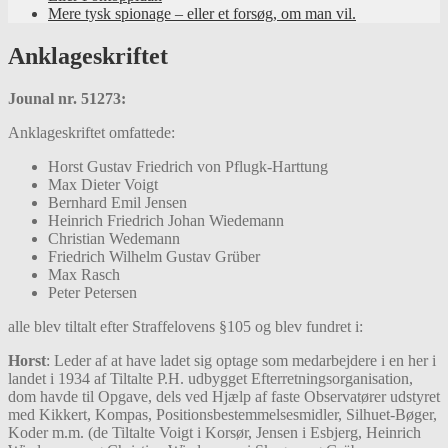
Mere tysk spionage – eller et forsøg, om man vil.
Anklageskriftet
Jounal nr. 51273:
Anklageskriftet omfattede:
Horst Gustav Friedrich von Pflugk-Harttung
Max Dieter Voigt
Bernhard Emil Jensen
Heinrich Friedrich Johan Wiedemann
Christian Wedemann
Friedrich Wilhelm Gustav Grüber
Max Rasch
Peter Petersen
alle blev tiltalt efter Straffelovens §105 og blev fundret i:
Horst
: Leder af at have ladet sig optage som medarbejdere i en her i
landet i 1934 af Tiltalte P.H. udbygget Efterretningsorganisation,
dom havde til Opgave, dels ved Hjælp af faste Observatører udstyret
med Kikkert, Kompas, Positionsbestemmelsesmidler, Silhuet-Bøger,
Koder m.m. (de Tiltalte Voigt i Korsør, Jensen i Esbjerg, Heinrich