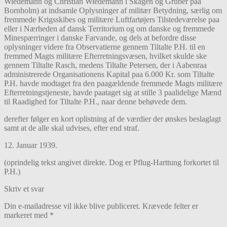
Wiedemann og Christian Wiedemann i Skagen og Grüber paa
Bornholm) at indsamle Oplysninger af militær Betydning, særlig om
fremmede Krigsskibes og militære Luftfartøjers Tilstedeværelse paa
eller i Nærheden af dansk Territorium og om danske og fremmede
Minespærringer i danske Farvande, og dels at befordre disse
oplysninger videre fra Observatierne gennem Tiltalte P.H. til en
fremmed Magts militære Efterretningsvæsen, hvilket skulde ske
gennem Tiltalte Rasch, medens Tiltalte Petersen, der i Aabenraa
administrerede Organisationens Kapital paa 6.000 Kr. som Tiltalte
P.H. havde modtaget fra den paagældende fremmede Magts militære
Efterretningstjeneste, havde paataget sig at stille 3 paalidelige Mænd
til Raadighed for Tiltalte P.H., naar denne behøvede dem.
derefter følger en kort oplistning af de værdier der ønskes beslaglagt
samt at de alle skal udvises, efter end straf.
12. Januar 1939.
(oprindelig tekst angivet direkte. Dog er Pflug-Harttung forkortet til
P.H.)
Skriv et svar
Din e-mailadresse vil ikke blive publiceret.
Krævede felter er
markeret med
*